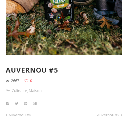
AUVERNOU #5
2667
0
Culinaire
,
Maison
Auvernou #6
Auvernou #2