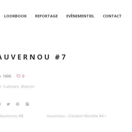
LOOKBOOK
REPORTAGE
EVÈNEMENTIEL
CONTACT
AUVERNOU #7
1936
0
Culinaire
,
Maison
Auvernou #8
Auvernou – Création Recette #4