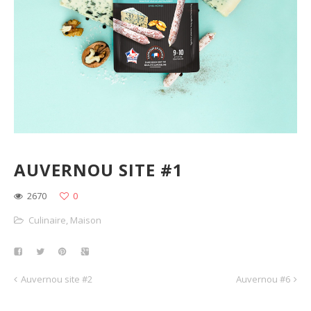
AUVERNOU SITE #1
2670
0
Culinaire
,
Maison
Auvernou site #2
Auvernou #6