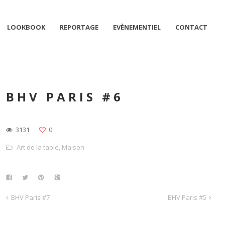
LOOKBOOK
REPORTAGE
EVÈNEMENTIEL
CONTACT
BHV PARIS #6
3131
0
Art de la table
,
Maison
BHV Paris #7
BHV Paris #5