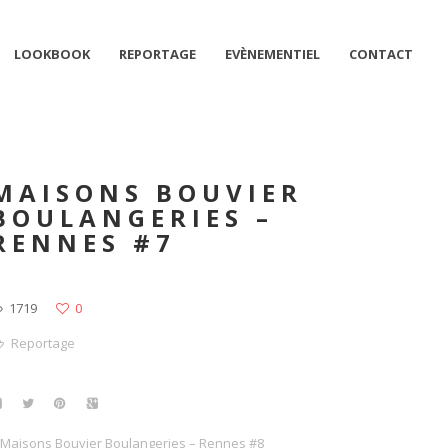
LOOKBOOK
REPORTAGE
EVÈNEMENTIEL
CONTACT
MAISONS BOUVIER
BOULANGERIES –
RENNES #7
1719
0
Reportage
Maisons Bouvier Boulangeries – Rennes #8