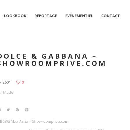
LOOKBOOK
REPORTAGE
EVÈNEMENTIEL
CONTACT
DOLCE & GABBANA –
SHOWROOMPRIVE.COM
2601
0
Mode
BCBG Max Azria – Showroomprive.com